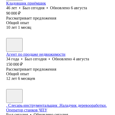
Кладовщик приёмщик
46
лет
•
Был
сегодня
•
Обновлено
6 августа
90 000
₽
Рассматривает предложения
Общий опыт
10
лет
1
месяц
Агент по продаже недвижимости
34
года
•
Был
сегодня
•
Обновлено
4 августа
150 000
₽
Рассматривает предложения
Общий опыт
12
лет
6
месяцев
. Слесарь-инструментальщик .Наладчик деревооработки.
Оператор станков ЧПУ
Был
сегодня
•
Обновлено
сегодня