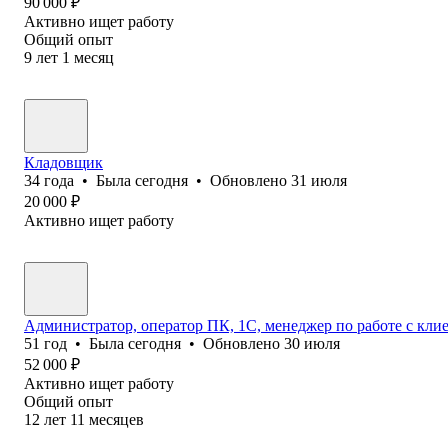
90 000
₽
Активно ищет работу
Общий опыт
9
лет
1
месяц
Кладовщик
34
года
•
Была
сегодня
•
Обновлено
31 июля
20 000
₽
Активно ищет работу
Администратор, оператор ПК, 1С, менеджер по работе с кл
51
год
•
Была
сегодня
•
Обновлено
30 июля
52 000
₽
Активно ищет работу
Общий опыт
12
лет
11
месяцев