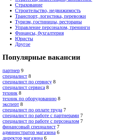
Страхование
Строительство, недвижимость
Транспорт, логистика, перевозки
Туризм, гостиницы, рестораны
Управление персоналом, тренинги
Финансы, бухгалтерия
Юристы
Другое
Популярные вакансии
партнер
9
специалист
8
специалист по сервису
8
специалист сервиса
8
техник
8
техник по оборудованию
8
эксперт
8
специалист по оплате труда
7
специалист по работе с партнерами
7
специалист по работе с персоналом
7
финансовый специалист
7
администратор магазина
6
директор магазина
6