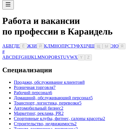
Работа и вакансии
по профессии в Караидель
А
Б
В
Г
Д
Е
Ж
З
И
К
Л
М
Н
О
П
Р
С
Т
У
Ф
Х
Ц
Ч
Ш
Э
Ю
Ё
Й
Щ
Ы
Я
#
A
B
C
D
E
F
G
H
I
J
K
L
M
N
O
P
Q
R
S
T
U
V
W
X
Y
Z
Специализации
Продажи, обслуживание клиентов
8
Розничная торговля
7
Рабочий персонал
6
Домашний, обслуживающий персонал
5
Транспорт, логистика, перевозки
5
Автомобильный бизнес
2
Маркетинг, реклама, PR
2
Спортивные клубы, фитнес, салоны красоты
2
Строительство, недвижимость
2
Туризм, гостиницы, рестораны
2