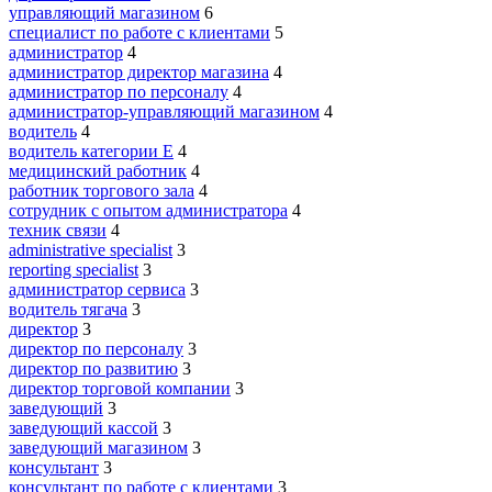
управляющий магазином
6
специалист по работе с клиентами
5
администратор
4
администратор директор магазина
4
администратор по персоналу
4
администратор-управляющий магазином
4
водитель
4
водитель категории E
4
медицинский работник
4
работник торгового зала
4
сотрудник с опытом администратора
4
техник связи
4
administrative specialist
3
reporting specialist
3
администратор сервиса
3
водитель тягача
3
директор
3
директор по персоналу
3
директор по развитию
3
директор торговой компании
3
заведующий
3
заведующий кассой
3
заведующий магазином
3
консультант
3
консультант по работе с клиентами
3