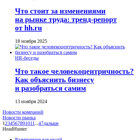
Что стоит за изменениями
на рынке труда: тренд-репорт
от hh.ru
18 ноября 2025
HR-беседы
Что такое человеко­центричность?
Как объяснить бизнесу
и разобраться самим
13 ноября 2024
Новости компаний
Новости рынка
1
2
3
4
5
6
7
8
9
10
11
...
47
дальше
HeadHunter
Размещение вакансий