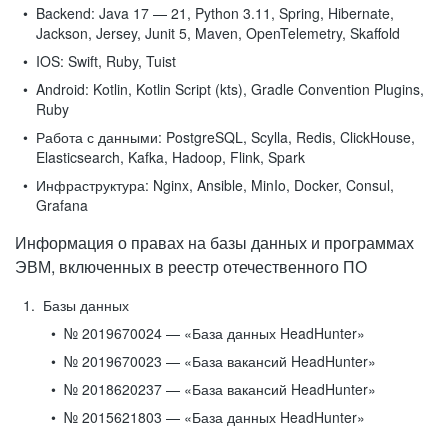
Backend:
Java 17 — 21, Python 3.11, Spring, Hibernate,
Jackson, Jersey, Junit 5, Maven, OpenTelemetry, Skaffold
IOS:
Swift, Ruby, Tuist
Android:
Kotlin, Kotlin Script (kts), Gradle Convention Plugins,
Ruby
Работа с данными:
PostgreSQL, Scylla, Redis, ClickHouse,
Elasticsearch, Kafka, Hadoop, Flink, Spark
Инфраструктура:
Nginx, Ansible, MinIo, Docker, Consul,
Grafana
Информация о правах на базы данных и программах
ЭВМ, включенных в реестр отечественного ПО
Базы данных
№ 2019670024 — «База данных HeadHunter»
№ 2019670023 — «База вакансий HeadHunter»
№ 2018620237 — «База вакансий HeadHunter»
№ 2015621803 — «База данных HeadHunter»