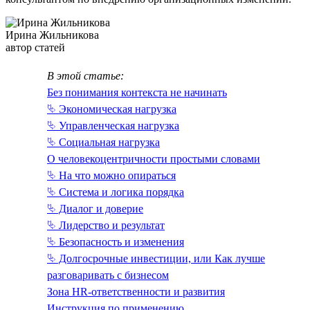
Ирина Жильникова
автор статей
В этой статье:
Без понимания контекста не начинать
⮱ Экономическая нагрузка
⮱ Управленческая нагрузка
⮱ Социальная нагрузка
О человекоцентричности простыми словами
⮱ На что можно опираться
⮱ Система и логика порядка
⮱ Диалог и доверие
⮱ Лидерство и результат
⮱ Безопасность и изменения
⮱ Долгосрочные инвестиции, или Как лучше
разговаривать с бизнесом
Зона HR-ответственности и развития
Инструкция по применению