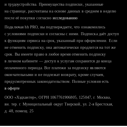
тратите много времени на поиск и вручную поднимаете
и трудоустройства. Преимущества подписки, указанные
резюме
на странице, рассчитаны на основе данных в среднем в неделю
после её покупки согласно
хотите сравнить себя с конкурентами и оценить шансы
исследованию
Подключая hh PRO, вы подтверждаете, что ознакомились
с условиями подписки и согласны с ними. Подписка даёт доступ
к функциям сервиса на срок, указанный при оформлении. Если
не отменить подписку, она автоматически продлится на тот же
срок. Вы имеете право в любое время отменить подписку
в личном кабинете — доступ к услугам сохранится до конца
оплаченного периода. Все платежи за подписку являются
окончательными и не подлежат возврату, кроме случаев,
предусмотренных законодательством. Полные условия есть
в оферте
ООО «Хэдхантер», ОГРН 1067761906805, 125047, г. Москва,
вн. тер. г. Муниципальный округ Тверской, ул. 2-я Брестская,
д. 48, помещ. 25