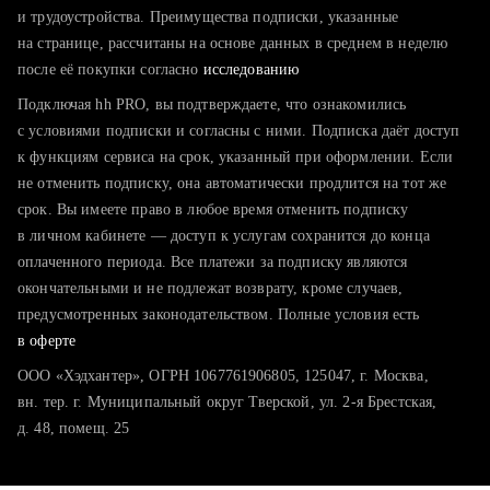
тратите много времени на поиск и вручную поднимаете
и трудоустройства. Преимущества подписки, указанные
резюме
на странице, рассчитаны на основе данных в среднем в неделю
после её покупки согласно
хотите сравнить себя с конкурентами и оценить шансы
исследованию
Подключая hh PRO, вы подтверждаете, что ознакомились
с условиями подписки и согласны с ними. Подписка даёт доступ
к функциям сервиса на срок, указанный при оформлении. Если
не отменить подписку, она автоматически продлится на тот же
срок. Вы имеете право в любое время отменить подписку
в личном кабинете — доступ к услугам сохранится до конца
оплаченного периода. Все платежи за подписку являются
окончательными и не подлежат возврату, кроме случаев,
предусмотренных законодательством. Полные условия есть
в оферте
ООО «Хэдхантер», ОГРН 1067761906805, 125047, г. Москва,
вн. тер. г. Муниципальный округ Тверской, ул. 2-я Брестская,
д. 48, помещ. 25